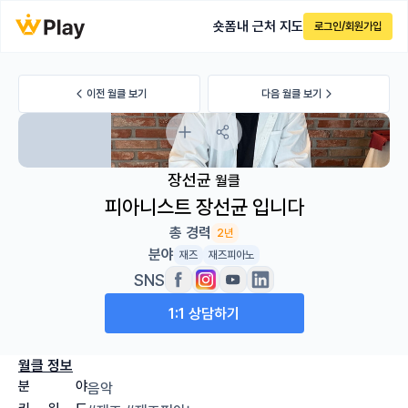
숏폼
내 근처 지도
로그인/회원가입
이전 월클 보기
다음 월클 보기
장선균
월클
피아니스트 장선균 입니다
총 경력
2년
분야
재즈
재즈피아노
SNS
1:1 상담하기
월클 정보
분
야
음악