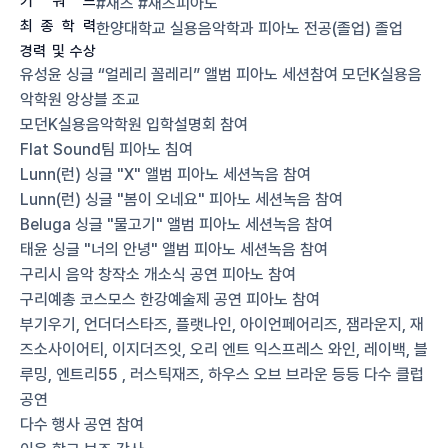
키
워
드
#재즈 #재즈피아노
최
종
학
력
한양대학교 실용음악학과 피아노 전공(졸업)
졸업
경력
및
수상
유성윤 싱글 “얼레리 꼴레리” 앨범 피아노 세션참여 모던K실용음
악학원 앙상블 조교
모던K실용음악학원 입학설명회 참여
Flat Sound팀 피아노 침여
Lunn(런) 싱글 "X" 앨범 피아노 세션녹음 참여
Lunn(런) 싱글 "봄이 오네요" 피아노 세션녹음 참여
Beluga 싱글 "물고기" 앨범 피아노 세션녹음 참여
태윤 싱글 "너의 안녕" 앨범 피아노 세션녹음 참여
구리시 음악 창작소 개소식 공연 피아노 참여
구리예총 코스모스 한강예술제 공연 피아노 참여
부기우기, 언더더스타즈, 플랫나인, 아이언페어리즈, 잼라운지, 재
즈소사이어티, 이지더즈잇, 오리 엔트 익스프레스 와인, 레이백, 블
루밍, 엔트리55 , 러스틱재즈, 하우스 오브 브라운 등등 다수 클럽 
공연
다수 행사 공연 참여