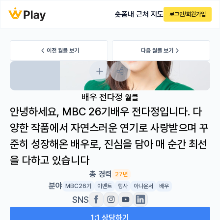
숏폼
내 근처 지도
로그인/회원가입
이전 월클 보기
다음 월클 보기
배우 전다정
월클
안녕하세요, MBC 26기배우 전다정입니다. 다
양한 작품에서 자연스러운 연기로 사랑받으며 꾸
준히 성장해온 배우로, 진심을 담아 매 순간 최선
을 다하고 있습니다
총 경력
27년
분야
MBC26기
이벤트
행사
아나운서
배우
SNS
1:1 상담하기