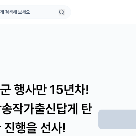
군 행사만 15년차!
방송작가출신답게 탄
 진행을 선사!