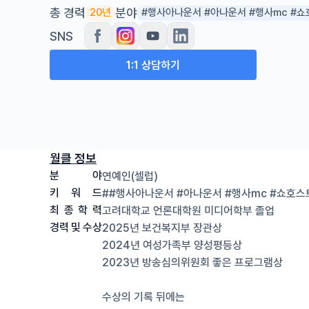
총 경력
분야
20년
#행사아나운서 #아나운서 #행사mc #
SNS
1:1 상담하기
월클 정보
분
야
연예인(셀럽)
키
워
드
##행사아나운서 #아나운서 #행사mc #쇼호스
최
종
학
력
고려대학교 언론대학원 미디어학부
졸업
경력
및
수상
2025년 보건복지부 장관상 
2024년 여성가족부 양성평등상 
2023년 방송심의위원회 좋은 프로그램상 
수상의 기록 뒤에는 