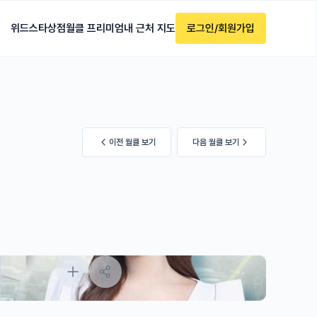
위드스타
상점
월클 프리미엄
내 근처 지도
로그인/회원가입
이전 월클 보기
다음 월클 보기