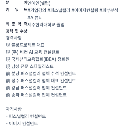
분
야
연예인(셀럽)
키
워
드
#기업강의 #퍼스널컬러 #이미지컨설팅 #피부분석
#AI뷰티
최
종
학
력
제주한라대학교
졸업
경력
및
수상
경력사항
現 블룸프로젝트 대표
現 (주) 비컨 AI 교육 컨설턴트
現 국제뷰티교육협회(IBEA) 정회원
現 남성 전문 스타일리스트
前 분당 퍼스널컬러 업체 수석 컨설턴트
前 성수 퍼스널컬러 업체 대표 컨설턴트
前 강남 퍼스널컬러 업체 컨설턴트
前 송파 퍼스널컬러 업체 컨설턴트
자격사항
- 퍼스널컬러 컨설턴트
- 이미지 컨설턴트