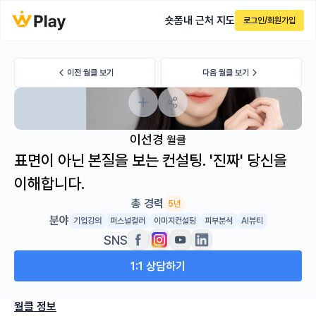
숏폼
내 근처 지도
로그인/회원가입
이전 월클 보기
다음 월클 보기
이선경
월클
표면이 아닌 본질을 보는 컨설팅. '진짜' 당신을
이해합니다.
총 경력
5년
분야
기업강의
퍼스널컬러
이미지컨설팅
피부분석
AI뷰티
SNS
1:1 상담하기
월클 정보