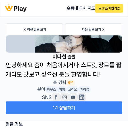
숏폼
내 근처 지도
로그인/회원가입
이전 월클 보기
다음 월클 보기
이다현
월클
안녕하세요 춤이 처음이시거나 스트릿 장르를 짧
게라도 맛보고 싶으신 분들 환영합니다!
총 경력
6년
분야
하우스
힙합
코레오
케이팝
SNS
1:1 상담하기
월클 정보