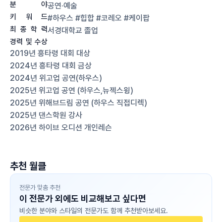
분
야
공연·예술
키
워
드
#하우스 #힙합 #코레오 #케이팝
최
종
학
력
서경대학교
졸업
경력
및
수상
2019년 흥타령 대회 대상
2024년 흥타령 대회 금상
2024년 위고업 공연(하우스)
2025년 위고업 공연 (하우스,뉴젝스윙)
2025년 위해브드림 공연 (하우스 직접디렉) 
2025년 댄스학원 강사
2026년 하이브 오디션 개인레슨
추천 월클
전문가 맞춤 추천
이 전문가 외에도 비교해보고 싶다면
비슷한 분야와 스타일의 전문가도 함께 추천받아보세요.