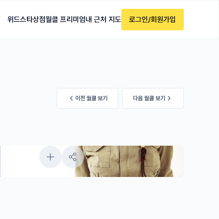
위드스타
상점
월클 프리미엄
내 근처 지도
로그인/회원가입
이전 월클 보기
다음 월클 보기