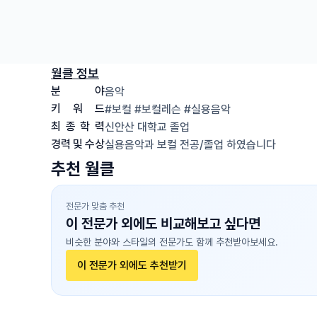
월클 정보
분
야
음악
키
워
드
#보컬 #보컬레슨 #실용음악
최
종
학
력
신안산 대학교
졸업
경력
및
수상
실용음악과 보컬 전공/졸업 하였습니다
추천 월클
전문가 맞춤 추천
이 전문가 외에도 비교해보고 싶다면
비슷한 분야와 스타일의 전문가도 함께 추천받아보세요.
이 전문가 외에도 추천받기