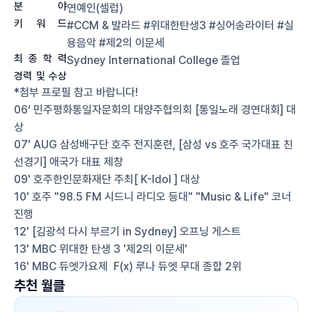
분
야
연예인(셀럽)
키
워
드
#CCM & 발라드 #위대한탄생3 #싱어송라이터 #실
용음악 #제2의 이문세
최
종
학
력
Sydney International College
졸업
경력
및
수상
*첨부 프로필 참고 바랍니다!

06‘ 민주평화통일자문회의 대양주협의회 [통일노래 경연대회] 대
상

07' AUG 삼성배구단 호주 전지훈련, [삼성 vs 호주 국가대표 친
선경기] 애국가 대표 제창

09' 호주한인문화재단 주최[ K-Idol ] 대상

10' 호주 "98.5 FM 시드니 라디오 등대" "Music & Life" 코너 
진행

12' [김광석 다시 부르기 in Sydney] 오프닝 게스트

13' MBC 위대한 탄생 3 '제2의 이문세'

16' MBC 듀엣가요제  F(x) 루나 듀엣 무대 종합 2위
추천 월클