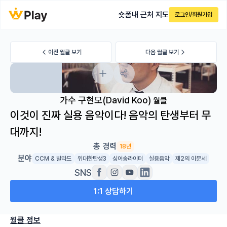
숏폼
내 근처 지도
로그인/회원가입
이전 월클 보기
다음 월클 보기
가수 구현모(David Koo)
월클
이것이 진짜 실용 음악이다! 음악의 탄생부터 무
대까지!
총 경력
18년
분야
CCM & 발라드
위대한탄생3
싱어송라이터
실용음악
제2의 이문세
SNS
1:1 상담하기
월클 정보