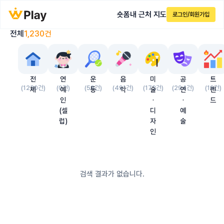
숏폼
내 근처 지도
로그인/회원가입
전체
1,230
건
전
연
운
음
미
공
트
(
1230
건)
(
0
건)
(
58
건)
(
491
건)
(
173
건)
(
294
건)
(
19
건)
체
예
동
악
술
연
렌
인
·
·
드
(셀
디
예
럽)
자
술
인
검색 결과가 없습니다.