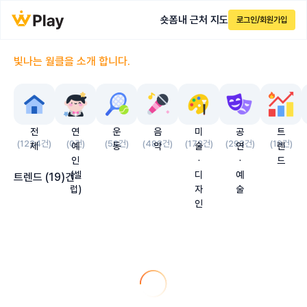
숏폼
내 근처 지도
로그인/회원가입
빛나는 월클을 소개 합니다.
전
연
운
음
미
공
트
(
1224
건)
(
0
건)
(
58
건)
(
488
건)
(
172
건)
(
293
건)
(
19
건)
체
예
동
악
술
연
렌
인
·
·
드
(셀
디
예
트렌드
(
19
)건
럽)
자
술
인